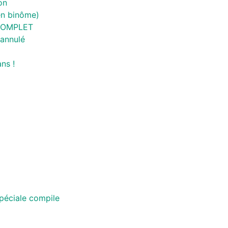
on
en binôme)
/ COMPLET
 annulé
ns !
 Spéciale compile