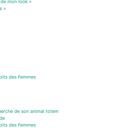
 de mon look »
s »
roits des Femmes
cherche de son animal totem
rde
roits des Femmes