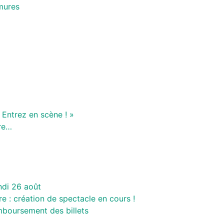
mures
 Entrez en scène ! »
re…
undi 26 août
e : création de spectacle en cours !
boursement des billets