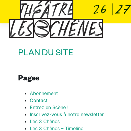
Skip
Panneau de gestion des cookies
to
content
PLAN DU SITE
Pages
Abonnement
Contact
Entrez en Scène !
Inscrivez-vous à notre newsletter
Les 3 Chênes
Les 3 Chênes – Timeline