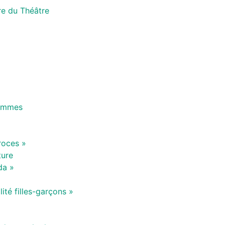
re du Théâtre
Femmes
roces »
ture
da »
ité filles-garçons »