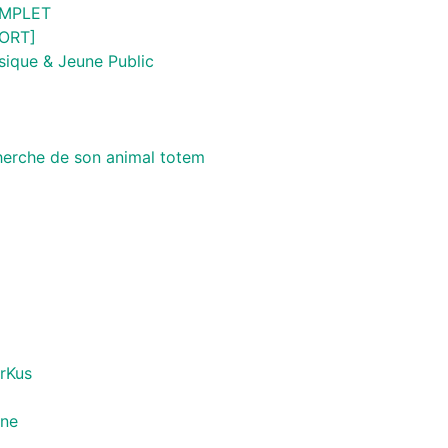
COMPLET
FORT]
sique & Jeune Public
cherche de son animal totem
arKus
gne