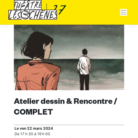
Skip
Panneau de gestion des cookies
to
content
Atelier dessin & Rencontre /
COMPLET
Le ven 22 mars 2024
De 17 h 30 à 19 h 00