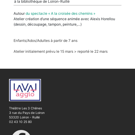
à la bibliothèque de Loiron-Ruillé
Autour
du spectacle « A la croisée des chemins »
Atelier création d’une séquence animée avec Alexis Horellou
(dessin, découpage, tampon, peinture,…)
Enfants/Ados/Adultes à partir de 7 ans
Atelier initialement prévu le 15 mars > reporté le 22 mars
Théâtre Les 3 Chênes
3 rue du Pays de Loiron
53320 Loiron - Ruillé
02 43 10 25 80