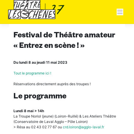
Skip
Panneau de gestion des cookies
to
content
Festival de Théâtre amateur
« Entrez en scène ! »
Du lundi 8 au jeudi 11 mai 2023
Tout le programme ici !
Réservations directement auprès des troupes !
Le programme
Lundi 8 mai > 14h
La Troupe Noriol (jeune) (Loiron-Ruillé) & Les Ateliers Théâtre
(Conservatoire de Laval Agglo – Pôle Loiron)
> Résa au 02 43 02 77 67 ou
crd.loiron@agglo-laval.fr