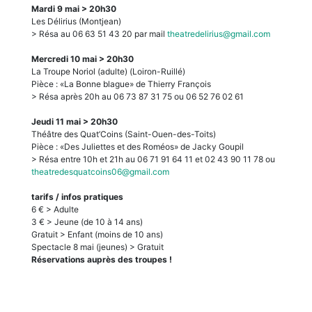
Mardi 9 mai > 20h30
Les Délirius (Montjean)
> Résa au 06 63 51 43 20 par mail
theatredelirius@gmail.com
Mercredi 10 mai > 20h30
La Troupe Noriol (adulte) (Loiron-Ruillé)
Pièce : «La Bonne blague» de Thierry François
> Résa après 20h au 06 73 87 31 75 ou 06 52 76 02 61
Jeudi 11 mai > 20h30
Théâtre des Quat’Coins (Saint-Ouen-des-Toits)
Pièce : «Des Juliettes et des Roméos» de Jacky Goupil
> Résa entre 10h et 21h au 06 71 91 64 11 et 02 43 90 11 78 ou
theatredesquatcoins06@gmail.com
tarifs / infos pratiques
6 € > Adulte
3 € > Jeune (de 10 à 14 ans)
Gratuit > Enfant (moins de 10 ans)
Spectacle 8 mai (jeunes) > Gratuit
Réservations auprès des troupes !