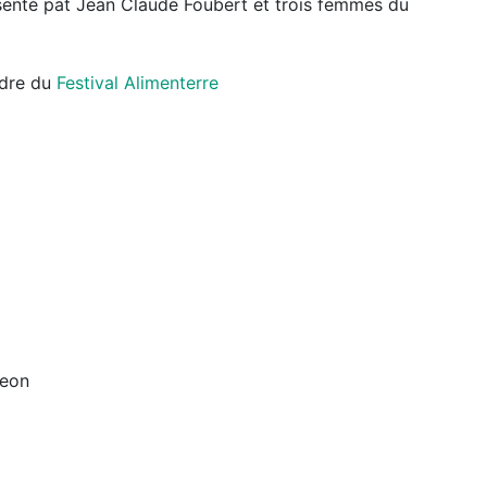
ésenté pat Jean Claude Foubert et trois femmes du
adre du
Festival Alimenterre
geon